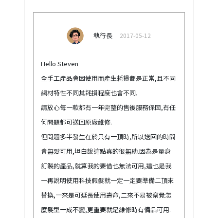
執行長
2017-05-12
Hello Steven
全手工產品會因使用而產生耗損都是正常,且不同
網材特性不同其耗損程度也會不同.
請放心每一款都有一年完整的售後服務保固,有任
何問題都可送回原廠維修.
但問題多半發生在於只有一頂時,所以送回的時間
會無髮可用,坦白說這點真的很無助.因為是量身
訂製的產品,就算我的要借也無法可用,這也是我
一再說明使用科技假髮就一定一定要準備二頂來
替換,一來是可延長使用壽命,二來不易被察覺怎
麼髮型一成不變,更重要就是維修時有備品可用.