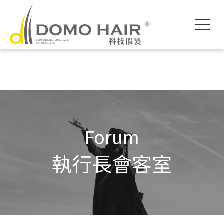
DOMO HAIR｜
科技假髮入門
執行長專欄
影片專區
獨創科技
素人現身說髮
魔髮醫師專欄
各款底網介紹
服務流程說明
髮友聚會紀錄
假髮片知識家
付款方式說明
婚禮帥氣無髮擋
專屬品質保障
常見問題FAQ
海外訂製
Forum
執行長會客室