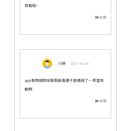
有幫助~
檢舉
小胖
2017-06-06
app髮際線款掉髮瑕疵看樣子是通病了~~希望有
解啊.
檢舉