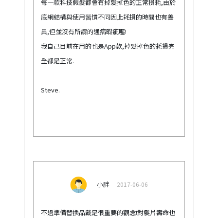
每一款科技假髮都會有掉髮掉色的正常損耗,由於
底網結構與使用習慣不同因此耗損的時間也有差
異,但並沒有所謂的通病暇疵喔!
我自己目前在用的也是App款,掉髮掉色的耗損完
全都是正常.
Steve.
小胖
2017-06-06
不過準備替換品戴是很重要的觀念!對髮片壽命也