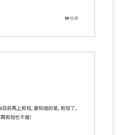
檢舉
前馬上剪短, 要知道的是, 剪短了,
那再剪短也不遲!