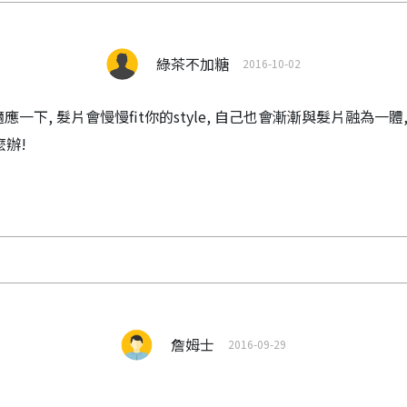
綠茶不加糖
2016-10-02
一下, 髮片會慢慢fit你的style, 自己也會漸漸與髮片融為一體
麼辦!
詹姆士
2016-09-29