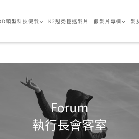
｜科技假髮髮片訂製・科技假髮專家
3D頭型科技假髮
K2剋禿極速髮片
假髮片專欄
髮
Forum
執行長會客室