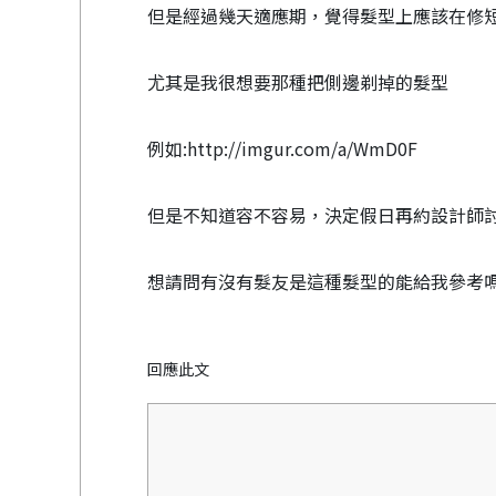
但是經過幾天適應期，覺得髮型上應該在修
尤其是我很想要那種把側邊剃掉的髮型
例如:http://imgur.com/a/WmD0F
但是不知道容不容易，決定假日再約設計師
想請問有沒有髮友是這種髮型的能給我參考嗎
回應此文