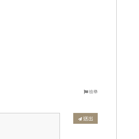
檢舉
送出