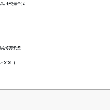
短點比較適合我
討論修剪髮型
~謝謝=)