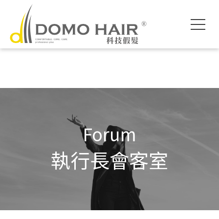
DOMO HAIR｜
科技假髮入門
執行長專欄
影片專區
獨創科技
素人現身說髮
魔髮醫師專欄
各款底網介紹
服務流程說明
髮友聚會紀錄
假髮片知識家
付款方式說明
婚禮帥氣無髮擋
專屬品質保障
常見問題FAQ
海外訂製
Forum
執行長會客室