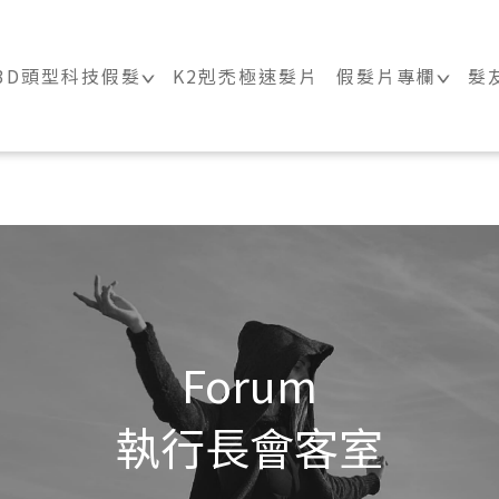
｜科技假髮髮片訂製・科技假髮專家
3D頭型科技假髮
K2剋禿極速髮片
假髮片專欄
髮
Forum
執行長會客室