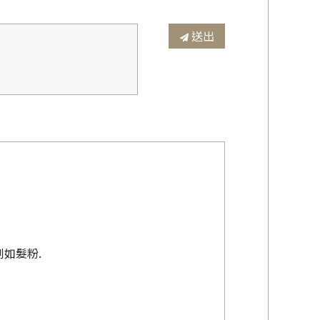
送出
如髮粉.