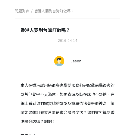
問題列表
/
香港人要到台灣訂做嗎？
香港人要到台灣訂做嗎？
2016-04-14
Jason
本人在香港試用過很多家增髪服務都是配戴前黏後夾的
髮片但覺得不太滿意，如更衣時及臥在床也不舒適。在
網上看到你們露髪線的髮型及簡單帶法覺得很神奇。請
問如果想訂做髮片要過來台灣最少次？你們會打算到香
港開分店嗎？謝謝！