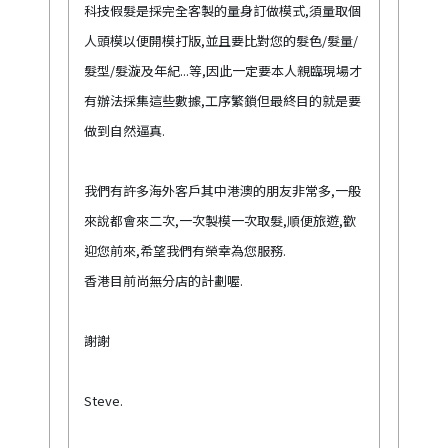
科技假髮是採完全客製的量身訂做模式,須量取個
人頭模以便開模打版,並且要比對您的髮色/髮量/
髮型/髮漩及年紀...等,因此一定要本人親臨現場才
有辦法採集這些數據,工序繁鎖但最終目的就是要
做到自然逼真.
我們有許多海外客戶其中港澳的朋友非常多,一般
來說都會來二次,一次製模一次取髮,順便旅遊,歡
迎您前來,希望我們有榮幸為您服務.
香港目前尚無分店的計劃喔.
謝謝
Steve.