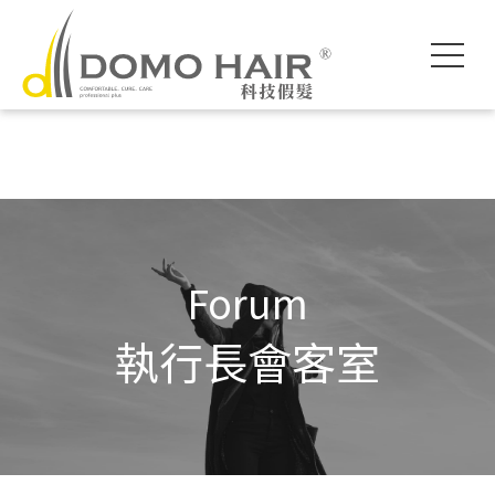
DOMO HAIR｜
科技假髮入門
執行長專欄
影片專區
獨創科技
素人現身說髮
魔髮醫師專欄
各款底網介紹
服務流程說明
髮友聚會紀錄
假髮片知識家
付款方式說明
婚禮帥氣無髮擋
專屬品質保障
常見問題FAQ
海外訂製
Forum
執行長會客室