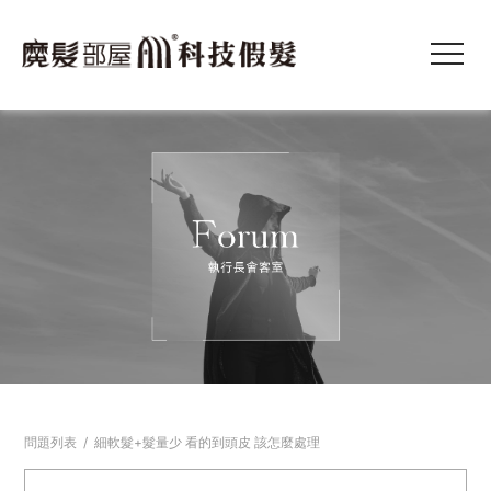
問題列表
/
細軟髮+髮量少 看的到頭皮 該怎麼處理