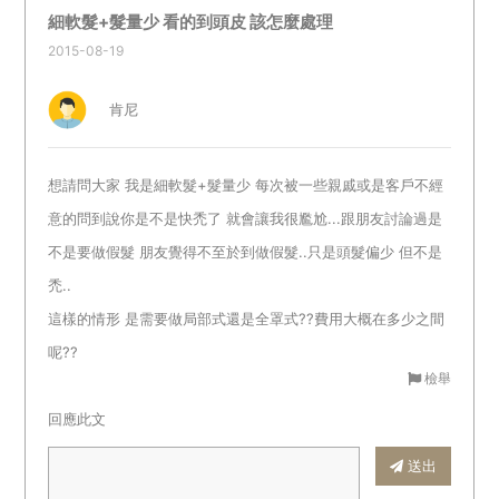
細軟髮+髮量少 看的到頭皮 該怎麼處理
2015-08-19
肯尼
想請問大家 我是細軟髮+髮量少 每次被一些親戚或是客戶不經
意的問到說你是不是快禿了 就會讓我很尷尬...跟朋友討論過是
不是要做假髮 朋友覺得不至於到做假髮..只是頭髮偏少 但不是
禿..
這樣的情形 是需要做局部式還是全罩式??費用大概在多少之間
呢??
檢舉
回應此文
送出