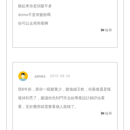
聽起來你是頭髮不多
domo不是有髮粉嗎
你可以去用用看啊
檢舉
James
2015-08-20
我8年前，跟你一樣髮量少，髮值細又軟，但最後還是慢
慢掉到禿了，建議你先到門市去給專業設計師評估看
看，至於費用就需要看個人面積了。
檢舉