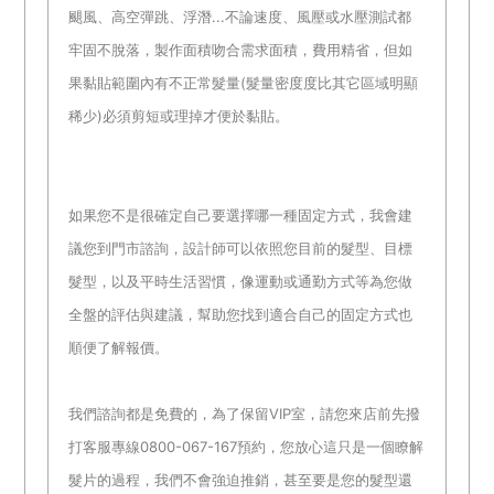
颶風、高空彈跳、浮潛...不論速度、風壓或水壓測試都
牢固不脫落，製作面積吻合需求面積，費用精省，但如
果黏貼範圍內有不正常髮量(髮量密度度比其它區域明顯
稀少)必須剪短或理掉才便於黏貼。
如果您不是很確定自己要選擇哪一種固定方式，我會建
議您到門市諮詢，設計師可以依照您目前的髮型、目標
髮型，以及平時生活習慣，像運動或通勤方式等為您做
全盤的評估與建議，幫助您找到適合自己的固定方式也
順便了解報價。
我們諮詢都是免費的，為了保留VIP室，請您來店前先撥
打客服專線0800-067-167預約，您放心這只是一個瞭解
髮片的過程，我們不會強迫推銷，甚至要是您的髮型還