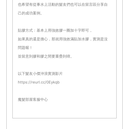
也希望有從事水上活動的髮友們也可以在留言區分享自
己的成功案例。
貼膠方式：基本上用強效膠一圈加十字即可，
如果真的還是擔心，那就用強效滿貼加水膠，實測是沒
問題喔！
並留意到膠和膠之間要重疊到唷。
以下髮友小傑沖浪實測影片
https://reurl.cc/0Eykqb
魔髮部屋客服中心