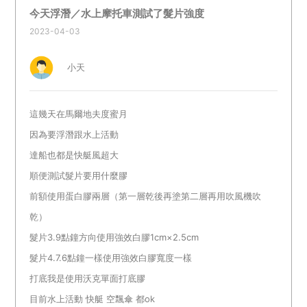
今天浮潛／水上摩托車測試了髮片強度
2023-04-03
小天
這幾天在馬爾地夫度蜜月
因為要浮潛跟水上活動
達船也都是快艇風超大
順便測試髮片要用什麼膠
前額使用蛋白膠兩層（第一層乾後再塗第二層再用吹風機吹
乾）
髮片3.9點鐘方向使用強效白膠1cm×2.5cm
髮片4.7.6點鐘一樣使用強效白膠寬度一樣
打底我是使用沃克單面打底膠
目前水上活動 快艇 空飄傘 都ok