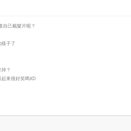
道自己戴髮片呢？
的樣子了
拿掉？
起來很好笑嗎XD