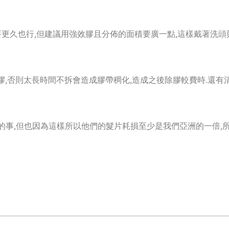
然要更久也行,但建議用強效膠且分佈的面積要廣一點,這樣戴著洗
膠,否則太長時間不拆會造成膠帶稠化,造成之後除膠較費時.還有
有的事,但也因為這樣所以他們的髮片耗損至少是我們亞洲的一倍,