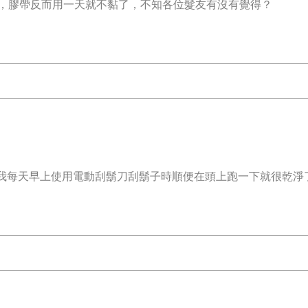
，膠帶反而用一天就不黏了，不知各位髮友有沒有覺得？
我每天早上使用電動刮鬍刀刮鬍子時順便在頭上跑一下就很乾淨