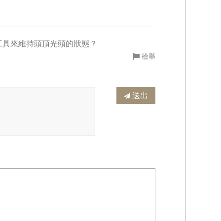
工具來維持頭頂光頭的狀態？
檢舉
送出