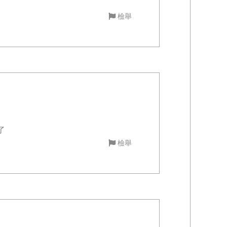
檢舉
了
檢舉