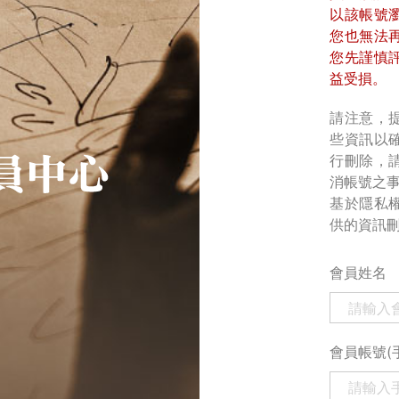
以該帳號
您也無法
您先謹慎
益受損。
請注意，
些資訊以
行刪除，
消帳號之
基於隱私
供的資訊
會員姓名
會員帳號(