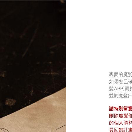
親愛的魔髮
如果您已
髮APP)
並於魔髮
請特別留
刪除魔髮
的個人資
員回饋計