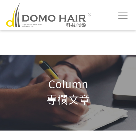
DOMO HAIR｜
科技假髮入門
執行長專欄
影片專區
獨創科技
素人現身說髮
魔髮醫師專欄
各款底網介紹
服務流程說明
髮友聚會紀錄
假髮片知識家
付款方式說明
婚禮帥氣無髮擋
專屬品質保障
常見問題FAQ
海外訂製
Column
專欄文章