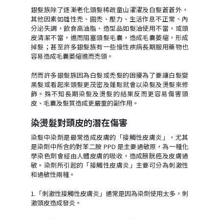
銀髮族除了逐漸老化頭髮稀疏童山濯濯及白髮蒼蒼外，
其他因素如雄性禿、圓禿、壓力、生活作息不正常、內
分泌失調，飲食高油脂、造型品如髮油使用不當，或頭
皮清潔不當，進而阻塞頭髮毛囊，造成毛囊萎縮，形成
掉髮；甚至許多銀髮族有一些慢性疾病長期服用藥物也
容易造成毛囊萎縮進而禿頭。
然而許多銀髮族因為白髮或禿髮的困擾為了要讓白髮變
黑髮或看起來頭髮更茂密及蓬鬆就會以染髮及燙髮來修
飾。殊不知長期染髮及燙髮的結果反而更容易傷害頭
皮、毛囊及髮質造成更嚴重的副作用。
染燙髮對頭皮的潛在傷害
染髮中染劑是最常造成皮膚的「接觸性皮膚炎」，尤其
是染劑中所含的對苯二胺 PPD 是主要過敏原，為一種化
學染色劑會經由人體皮膚的吸收，造成膀胱癌及皮膚過
敏。染劑所引起的「接觸性皮膚炎」主要可分為刺激性
和過敏性兩種。
1.「刺激性接觸性皮膚炎」通常是因為染劑使用太多，刺
激頭皮造成發炎。