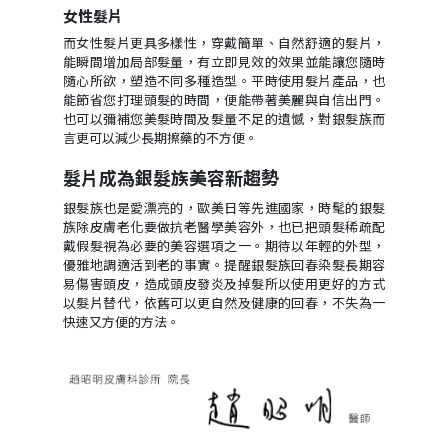
女性髮片
而女性髮片更具多樣性，穿戴簡單、自然舒適的髮片，
能瞬間增加局部髮量，有立即見效的效果並能讓您隨時
隨心所欲，塑造不同多種造型。平時使用髮片產品，也
能節省您打理頭髮的時間，便能帶著美麗與自信出門。
也可以彌補您美髮時間及髮量不足的遺憾，對銀髮族而
言更可以減少長期擦藥的不方便。
髮片成為銀髮族美容新趨勢
銀髮族也是愛漂亮的，歐美日等先進國家，時髦的銀髮
族除皮膚老化要做抗老醫學美容外，也已把頭髮稀疏配
戴假髮視為必要的美容選項之一。期待以年輕的外型，
優雅地調適活到老的事實。提醒銀髮族回春染髮長期容
易傷害頭皮，造成頭皮發炎及掉髮所以使用更好的方式
以髮片替代，依舊可以更自然及健康的回春，不失為一
快速又方便的方法。