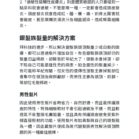
2.「過敏性接觸性皮膚炎」則是體質敏感的人只要碰到一
點染料就會過敏。不管是哪一種，一定都會造成頭皮發
炎。頭皮發炎就會造成紅、腫、癢、痛，抓得太厲害就
會破皮，甚至糜爛流湯流汁及細菌感染，造成蜂窩組織
炎。
銀髮族髮量的解決方案
拜科技的進步，所以解決銀髮族頭頂髮量少或白髮的困
擾，都可以透過髮片增加自信。有些銀髮族頭頂部分的
髮量日益稀疏，卻歸咎於年紀大了，頭髮本會掉落，卻
不知自己可能是雄性禿的病患。如全面性的髮量減少，
有可能和年紀有關，但女性的遺傳性落髮主要掉髮部位
會集中在頭頂及兩側顳部，而男性主要為頭頂、前額、
等部位毛髮稀疏。
男性髮片
因此使用男性髮片省時省力、自然舒適，而且能保護頭
皮的特性，特殊細緻軟材不會引起過敏及不適，而且較
透氣不易整頭毛囊阻塞，並且具有保護頭皮避免受紫外
線直接照射的功能。使用髮片有如真髮與自己的頭髮融
為一體，因此戴髮片便成為現代銀髮族男性解決頭頂問
題的另一種最佳選擇。